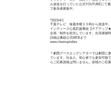
ル放送を行っていた公式YOUTUBEにて
ブ参加者募集中。
*2023/4/1
千葉テレビ 毎週木曜２５時から放送中
インディーズ心底応援番組【チアアップ★
企画・制作を担当しています。出演者随
詳細は番組公式WEBまで
www.cheerupindies
＊劇団グースエッグシアターでは劇団に
ています。社会人、初心者でも参加可能
らご応募資格は問いません。
​皆様のご応