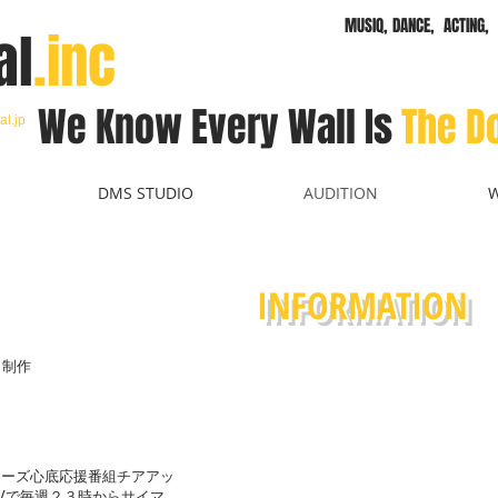
MUSIQ, DANCE, ACTING, 
al
.inc
We Know Every
Wall
Is
The D
al.jp
DMS STUDIO
AUDITION
INFORMATION
!」制作
ィーズ心底応援番組チアアッ
Vで毎週２３時からサイマ