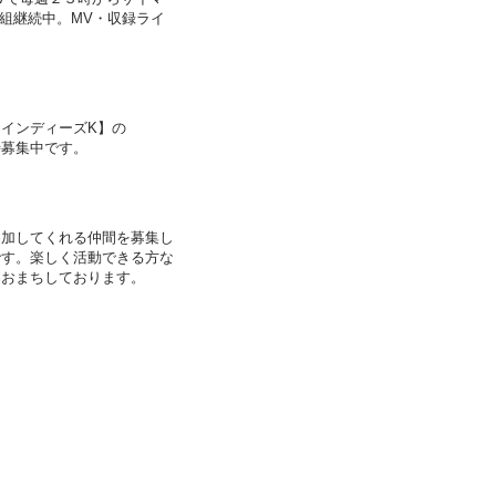
番組継続中。MV・収録ライ
。
インディーズK】の
時募集中です。
参加してくれる仲間を募集し
です。楽しく活動できる方な
募おまちしております。