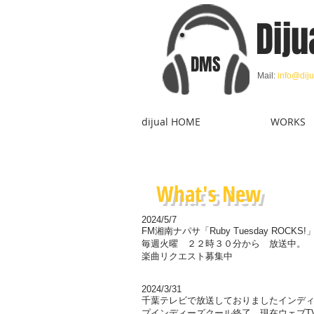
Diju
DMS
Mail:
info@diju
dijual HOME
WORKS
What's New
2024/5/7
FM湘南ナパサ「Ruby Tuesday ROCKS
毎週火曜 ２２時３０分から 放送中。
楽曲リクエスト募集中
2024/3/31
千葉テレビで放送しておりましたインデ
プインディーズクール終了。現在ウェブT