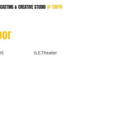
CASTING & CREATIVE STUDIO
@
TOKYO
oor
WS
G.E.Theater