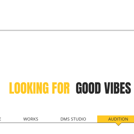
LOOKING
FOR
GOOD VIBES
E
WORKS
DMS STUDIO
AUDITION