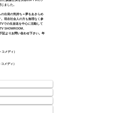
１０日に旗揚公演を渋谷LOFT９のフ
閉じました。
らの出発の気持ち＝夢をあきらめ
す。現在社会人の方も無理なく参
 TVでの生放送を中心に活動して
 SHOWROOM、
下記よりお問い合わせ下さい。年
ト
コメディ）
ト
コメディ）