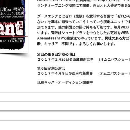
GOOSE EGG THEATER 団員募集。2016年７月９日、
ランドオープニング期間にて開催。両日とも大盛況で幕を
グースエッグとはゼロ（完敗）を意味する言葉で「ゼロか
ない」を基本に頑張っていこう！っていう演劇ユニットで
加できます。他の劇団との掛け持ちも可能です。
毎月WEB
います。普段はショートドラマを中心としたお芝居をWEB TV
興味のある方は
AbemaFreshTVで生放送でやっています。
齢、キャリア 不問です。よろしくお願いします。
次回の第５回定期公演は
２０１７年２月26日
＠西麻布新世界
（オムニバスショー
第６回定期公演は
２０１７年４月９日
＠西麻布新世界
（オムニバスショー
現在キャストオーディション
開催中