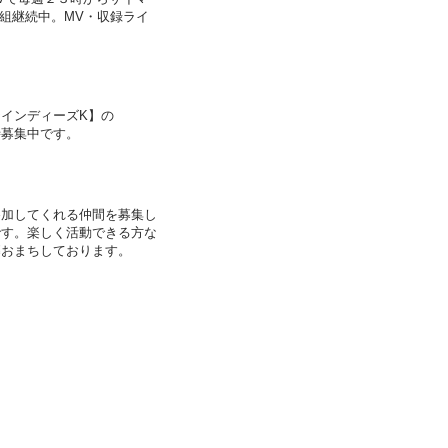
番組継続中。MV・収録ライ
。
インディーズK】の
時募集中です。
参加してくれる仲間を募集し
です。楽しく活動できる方な
募おまちしております。