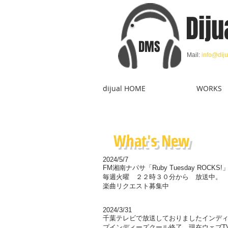
Diju
DMS
Mail:
info@diju
dijual HOME
WORKS
What's New
2024/5/7
FM湘南ナパサ「Ruby Tuesday ROCKS
毎週火曜 ２２時３０分から 放送中。
楽曲リクエスト募集中
2024/3/31
千葉テレビで放送しておりましたインデ
プインディーズクール終了。現在ウェブT