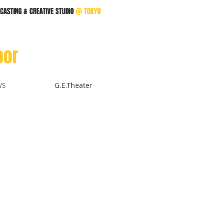
CASTING & CREATIVE STUDIO
@
TOKYO
oor
WS
G.E.Theater