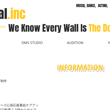
MUSIQ, DANCE, ACTING, 
al
.inc
We Know Every
Wall
Is
The D
al.jp
DMS STUDIO
AUDITION
INFORMATION
!」制作
ィーズ心底応援番組チアアッ
Vで毎週２３時からサイマ