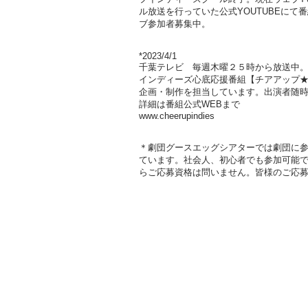
ル放送を行っていた公式YOUTUBEにて
ブ参加者募集中。
*2023/4/1
千葉テレビ 毎週木曜２５時から放送中
インディーズ心底応援番組【チアアップ★
企画・制作を担当しています。出演者随
詳細は番組公式WEBまで
www.cheerupindies
＊劇団グースエッグシアターでは劇団に
ています。社会人、初心者でも参加可能
らご応募資格は問いません。
​皆様のご応