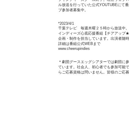
ル放送を行っていた公式YOUTUBEにて
ブ参加者募集中。
*2023/4/1
千葉テレビ 毎週木曜２５時から放送中
インディーズ心底応援番組【チアアップ★
企画・制作を担当しています。出演者随
詳細は番組公式WEBまで
www.cheerupindies
＊劇団グースエッグシアターでは劇団に
ています。社会人、初心者でも参加可能
らご応募資格は問いません。
​皆様のご応