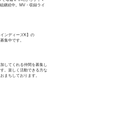
番組継続中。MV・収録ライ
。
インディーズK】の
時募集中です。
参加してくれる仲間を募集し
です。楽しく活動できる方な
募おまちしております。