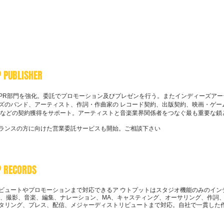
 PUBLISHER
PR部門を強化。委託でプロモーション及びプレゼンを行う。またインディーズアーテ
ズのバンド、アーティスト、作詞・作曲家の レコード契約、出版契約、映画・ゲー
 などの契約獲得をサポート。アーティストと音楽業界関係者をつなぐ最も重要な鎖
ランスの方に向けた営業委託サービスも開始。ご相談下さい
P RECORDS
ビュートやプロモーションまで対応できるア ウトプットはスタジオ機能のみのイン
本、撮影、音楽、編集、ナレーション、MA、キャスティング、オーサリング、作詞、
タリング、プレス、配信、メジャーディストリビュートまで対応。自社で一貫した