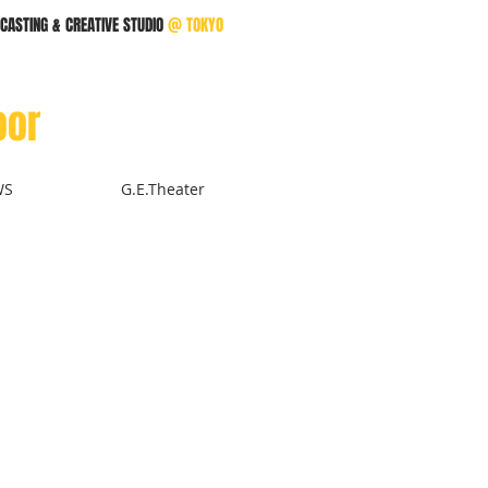
CASTING & CREATIVE STUDIO
@
TOKYO
oor
WS
G.E.Theater