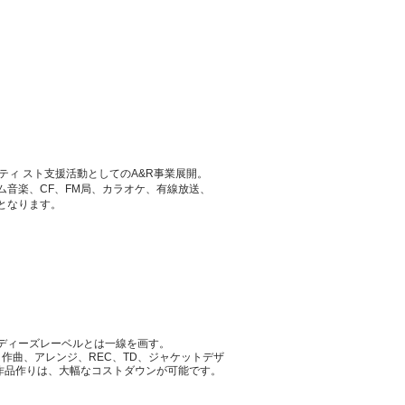
ィ スト支援活動としてのA&R事業展開。
ム音楽、CF、FM局、カラオケ、有線放送、
となります。
ディーズレーベルとは一線を画す。
作曲、アレンジ、REC、TD、ジャケットデザ
作品作りは、大幅なコストダウンが可能です。