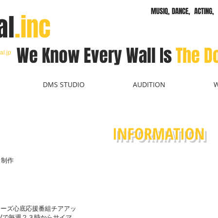
MUSIQ, DANCE, ACTING, 
al
.inc
We Know Every
Wall
Is
The D
al.jp
DMS STUDIO
AUDITION
INFORMATION
!」制作
ィーズ心底応援番組チアアッ
Vで毎週２３時からサイマ