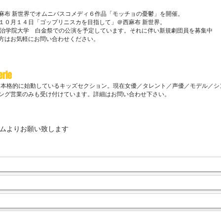
は西麻布 新世界でオムニバスコメディ６作品「モッチョの憂鬱」を開催。
１０月１４日「ゴップリニスカを目指して」＠西麻布 新世界。
明治学院大学 白金祭での公演を予定しています。それに伴い新規劇団員を募集中
る方はお気軽にお問い合わせください。
erie
より本格的に始動しているキッズセクション。現在女優／タレント／声優／モデル／
ング営業のみも受け付けています。詳細はお問い合わせ下さい。
ムよりお願い致します