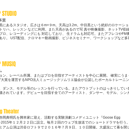
 STUDIO
事業
黒にあるスタジオ。広さは６m×９m。天高は3
.2m。
中目黒という絶好のロケーショ
トリハ、レッスン などに利用。また天高があるので写 真や映像撮影、ネットTV収
プロ、レコーディングにも 対応しており、 生ドラムも対応可。またアフレコやFM
あり。 UST配信、クロマキー動画撮影、ビジネスセミナー、ワークショップなど
P MUSIQ
ム
ョン、レーベル所属、またはプロを目指すアーティストを中心
に展開。 確実にう
プ大賞を運
営するNPO法人ミュージックソムリエ協会が公認したボーカルトレーニ
、ダンス、モデル等のレッスンを行っている。
またアウトプットのはっきりしてい
価されています。デビューを目指す全てのアーティスト、ダンサー、モデル、シン
g Theater
赤岡典明氏を脚本家に迎え、活動する実験演劇コメディユニット『Goose Egg
er』を2015年１２月２２日に設立。毎月２回のウェブ生放送でのショートドラマを行う
ミアム公演は渋谷ロフト９で２０１６年７月９日、１０日開催。大盛況にて幕を閉