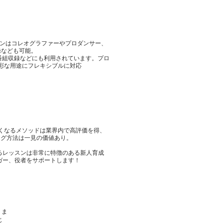
ンはコレオグラファーやプロダンサー、
録なども可能。
番組収録などにも利用されています。
プロ
多彩な用途にフレキシブルに対応
まくなるメソッドは業界内で高評価を得、
ング方法
は一見の価値あり。
るレッスンは非常に特徴の
ある新人育成
ガー、役者をサポートします！
。ま
じ