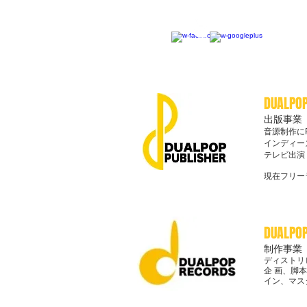
DUALPOP
出版事業
音源制作に
インディー
テレビ出演
現在フリー
DUALPO
制作事業
ディストリ
企 画、脚
イン、マス