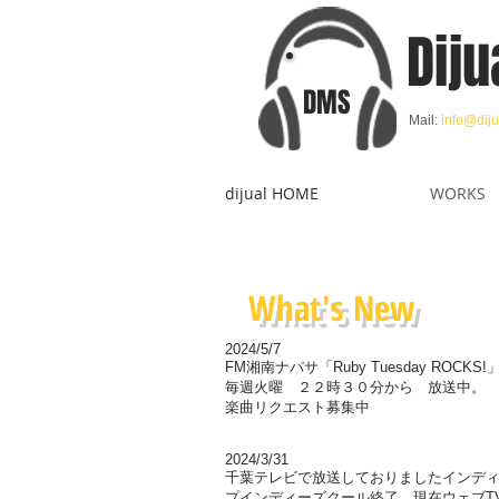
Diju
DMS
Mail:
info@diju
dijual HOME
WORKS
What's New
2024/5/7
FM湘南ナパサ「Ruby Tuesday ROCKS
毎週火曜 ２２時３０分から 放送中。
楽曲リクエスト募集中
2024/3/31
千葉テレビで放送しておりましたインデ
プインディーズクール終了。現在ウェブT