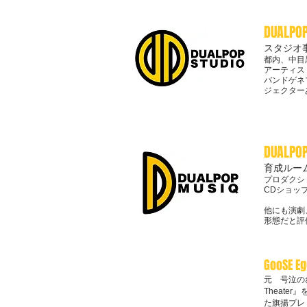
DUALPOP
スタジオ
都内、中目
アーティス
バンドゲネ
ジェクター
DUALPO
育成ルー
プロダクシ
CDショッ
他にも演劇
形態だと評
GooSE Eg
元 号泣の
Theat
た旗揚プレ