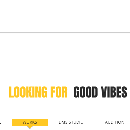
LOOKING
FOR
GOOD VIBES
E
WORKS
DMS STUDIO
AUDITION