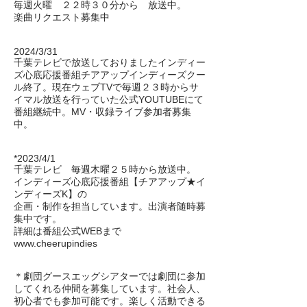
毎週火曜 ２２時３０分から 放送中。
楽曲リクエスト募集中
2024/3/31
千葉テレビで放送しておりましたインディー
ズ心底応援番組チアアップインディーズクー
ル終了。現在ウェブTVで毎週２３時からサ
イマル放送を行っていた公式YOUTUBEにて
番組継続中。MV・収録ライブ参加者募集
中。
*2023
/4/1
千葉テレビ 毎週木曜２５時から放送中。
インディーズ心底応援番組【チアアップ★イ
ンディーズK】の
企画・制作を担当しています。出演者随時募
集中です。
詳細は番組公式WEBまで
www.cheerupindies
＊劇団グースエッグシアターでは劇団に参加
してくれる仲間を募集しています。社会人、
初心者でも参加可能です。楽しく活動できる