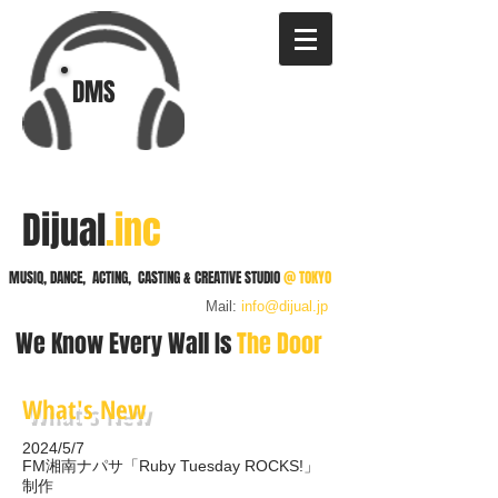
DMS
Dijual
.inc
MUSIQ, DANCE, ACTING, CASTING & CREATIVE STUDIO
@
TOKYO
Mail:
info@dijual.jp
We Know Every
Wall
Is
The Door
What's New
2024/5/7
FM湘南ナパサ「Ruby Tuesday ROCKS!」
制作