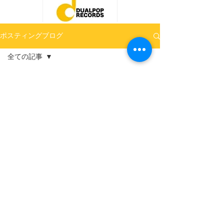
ポスティングブログ
全ての記事
全ての記事
ポスティングの秘密
今すぐ始める
May 1, 2018
2 min read
コミュニティ
ポスティングコラムvol.
１ 単配と併配
ご存知でしたか！？弊社の配布は全て ＃単
配 です。他社との抱き合わせて配布する
＃併配 は行なっておりません。併配は安価
で配布するためだけを考えれば良いのかもし
れませんが、そもそもサイズの違うチラシを
何枚も合わせて投函するというのは、事故の